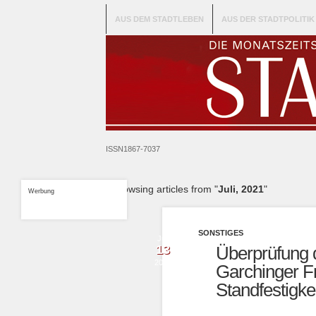
AUS DEM STADTLEBEN
AUS DER STADTPOLITIK
ISSN1867-7037
Browsing articles from "
Juli, 2021
"
Werbung
SONSTIGES
Juli
13
Überprüfung 
2021
Garchinger Fr
Standfestigkei