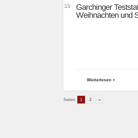
Dez.
10
Garchinger Teststa
2020
Weihnachten und Si
Weiterlesen »
Seiten:
1
2
»