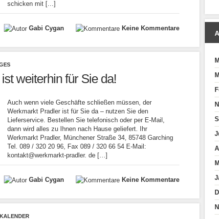
schicken mit […]
Gabi Cygan
Keine Kommentare
A
M
GES
M
st weiterhin für Sie da!
F
Auch wenn viele Geschäfte schließen müssen, der
N
Werkmarkt Pradler ist für Sie da – nutzen Sie den
S
Lieferservice. Bestellen Sie telefonisch oder per E-Mail,
dann wird alles zu Ihnen nach Hause geliefert. Ihr
J
Werkmarkt Pradler, Münchener Straße 34, 85748 Garching
Tel. 089 / 320 20 96, Fax 089 / 320 66 54 E-Mail:
A
kontakt@werkmarkt-pradler. de […]
M
J
Gabi Cygan
Keine Kommentare
D
N
NKALENDER