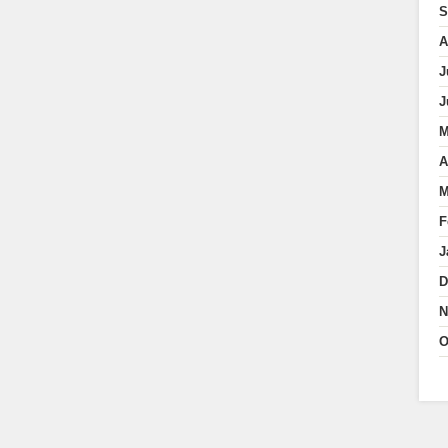
S
A
J
J
M
A
M
F
J
D
N
O