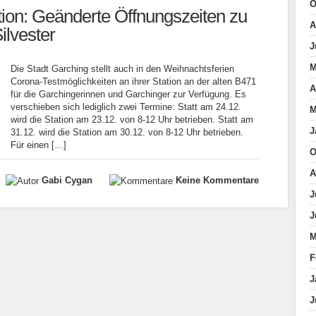
O
tion: Geänderte Öffnungszeiten zu
A
lvester
J
M
Die Stadt Garching stellt auch in den Weihnachtsferien
Corona-Testmöglichkeiten an ihrer Station an der alten B471
A
für die Garchingerinnen und Garchinger zur Verfügung. Es
verschieben sich lediglich zwei Termine: Statt am 24.12.
M
wird die Station am 23.12. von 8-12 Uhr betrieben. Statt am
J
31.12. wird die Station am 30.12. von 8-12 Uhr betrieben.
Für einen […]
O
A
Gabi Cygan
Keine Kommentare
J
J
M
F
J
J