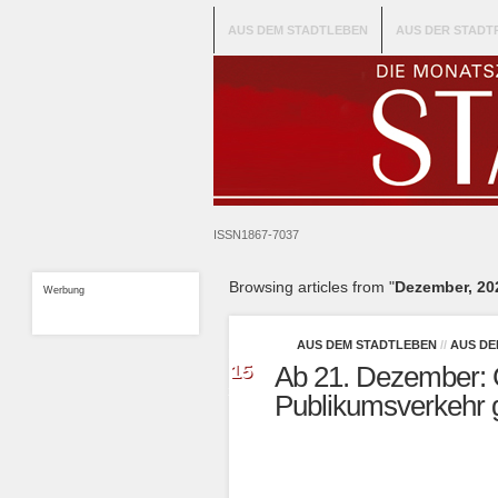
AUS DEM STADTLEBEN
AUS DER STADT
ISSN1867-7037
Browsing articles from "
Dezember, 20
Werbung
AUS DEM STADTLEBEN
//
AUS DE
Dez.
15
Ab 21. Dezember: 
2020
Publikumsverkehr 