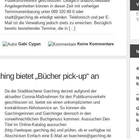
Publikumsverkehr geschlossen. Lediglich unaufschiebbare
Angelegenheiten können in dieser Zeit mit vorheriger
Terminvereinbarung unter 089 320 89 0 oder
E
stadt@garching.de erledigt werden. Telefonisch und per E-
V
Mail ist die Verwaltung jedoch stets zu erreichen. Bezüglich
bereits bestehender Termine, die in […]
Gabi Cygan
Keine Kommentare
N
4
hing bietet „Bücher pick-up“ an
N
f
Da die Stadtbücherei Garching derzeit aufgrund der
„
aktuellen Corona-Maßnahmen für den Publikumsverkehr
M
geschlossen ist, bietet sie einen unkomplizierten und
kontaktlosen Abholservice an. So können die
G
Garchingerinnen und Garchinger dennoch in den
b
vorweihnachtlichen Buchgenuss kommen. Aussuchen Den
k
Titel im Online-Katalog aussuchen
G
(http://webopac.garching.de) und prüfen, ob er verfügbar ist.
Abschicken Einfach eine E-Mail an buecherei@garching.de