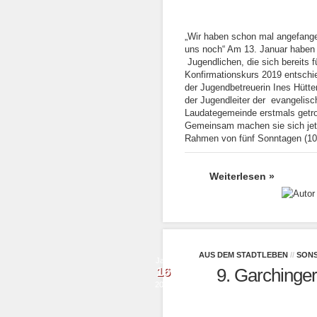
„Wir haben schon mal angefange
uns noch“ Am 13. Januar haben 
Jugendlichen, die sich bereits f
Konfirmationskurs 2019 entschi
der Jugendbetreuerin Ines Hütt
der Jugendleiter der evangelisc
Laudategemeinde erstmals getrof
Gemeinsam machen sie sich jet
Rahmen von fünf Sonntagen (10
Weiterlesen »
AUS DEM STADTLEBEN
//
SONS
Jan.
16
9. Garchinge
2019