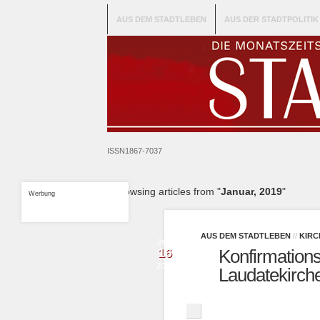
AUS DEM STADTLEBEN
AUS DER STADTPOLITIK
ISSN1867-7037
Browsing articles from "
Januar, 2019
"
Werbung
AUS DEM STADTLEBEN
//
KIRC
Jan.
16
Konfirmations
2019
Laudatekirch