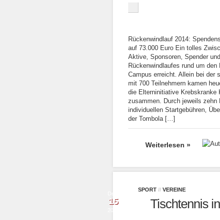
Rückenwindlauf 2014: Spende
auf 73.000 Euro Ein tolles Zwis
Aktive, Sponsoren, Spender un
Rückenwindlaufes rund um den
Campus erreicht. Allein bei der
mit 700 Teilnehmern kamen heue
die Elterninitiative Krebskrank
zusammen. Durch jeweils zehn 
individuellen Startgebühren, Ü
der Tombola […]
Weiterlesen »
SPORT
//
VEREINE
Dez.
15
Tischtennis i
2014