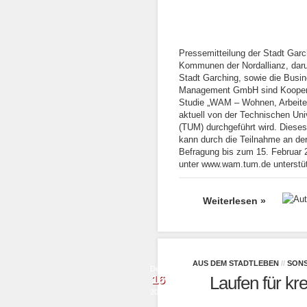
Pressemitteilung der Stadt Garc
Kommunen der Nordallianz, daru
Stadt Garching, sowie die Bus
Management GmbH sind Koopera
Studie „WAM – Wohnen, Arbeiten,
aktuell von der Technischen Un
(TUM) durchgeführt wird. Dieses
kann durch die Teilnahme an der
Befragung bis zum 15. Februar 
unter www.wam.tum.de unterstü
Weiterlesen »
AUS DEM STADTLEBEN
//
SONS
Dez.
16
Laufen für kr
2014