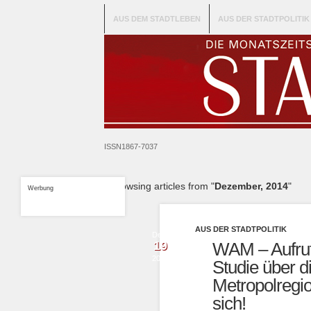
AUS DEM STADTLEBEN
AUS DER STADTPOLITIK
ISSN1867-7037
Browsing articles from "
Dezember, 2014
"
Werbung
AUS DER STADTPOLITIK
Dez.
19
WAM – Aufruf
2014
Studie über d
Metropolregi
sich!