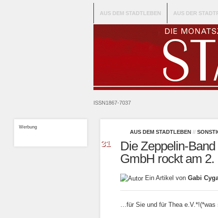
AUS DEM STADTLEBEN
AUS DER STADT
ISSN1867-7037
Werbung
AUS DEM STADTLEBEN
//
SONSTI
Jan.
31
Die Zeppelin-Band
2018
GmbH rockt am 2. 
Ein Artikel von
Gabi Cyg
…für Sie und für Thea e.V.*!(*was 