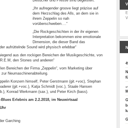
Besucher und Presse sind begeistert:
„Ihr aufregender groove liegt präzise auf
E
dem Herzschlag des Alls, an dem sie in
V
ihrem Zeppelin so nah
vorüberschweben….“
„Die Rockgeschichten in der ihr eigenen
Interpretation bekommen eine emotionale
Dimension, die dieser Band das
er aufrüttelnde Sound wird physisch erlebbar“
N
wiegend aus den rockigen Bereichen der Musikgeschichte, von
 R.E.M, den Stones und anderen“
4
len Bereichen der Firma „Zeppelin“, vom Marketing über
N
 zur Neumaschinenabteilung.
f
pelin Konzern himself, Peter Gerstmann (git.+voc), Stephan
„
aderer (git.+voc.), Katja Schmidt (voc.), Staale Hansen
M
.), Konrad Werkmann (sax.), und Peter Kirch (bass).
-Blues Erlebnis am 2.2.2018, im Neuwirtsaal
G
b
 Uhr
k
G
der Garching