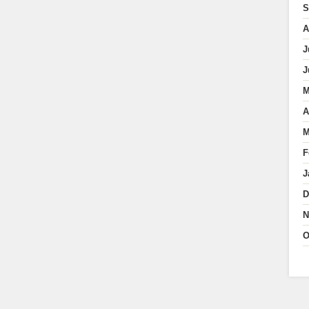
S
A
J
J
M
A
M
F
J
D
N
O