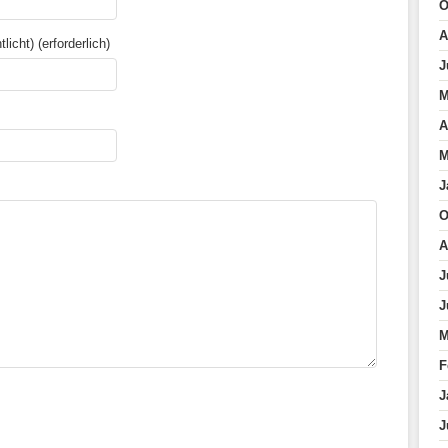
O
A
licht) (erforderlich)
J
M
A
M
J
O
A
J
J
M
F
J
J