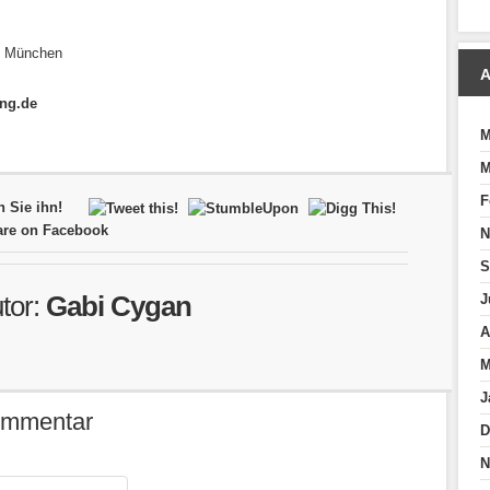
b. München
A
ing.de
M
M
F
n Sie ihn!
N
S
tor:
Gabi Cygan
J
A
M
J
Kommentar
D
N