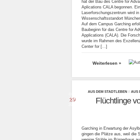
hat der Bau des Centre for Adv
Aplications CALA begonnen. Ei
Laserforschungszentrum wird in
Wissenschaftsstandort München 
Auf dem Campus Garching erfolg
Baubeginn für das Centre for A
Applications (CALA). Die Forsc
wurde im Rahmen des Exzellenz
Center for […]
Weiterlesen »
AUS DEM STADTLEBEN
//
AUS 
Okt.
29
Flüchtlinge v
2014
Garching in Erwartung der Asy
gingen die Plätze aus, weil die 
wenige Stühle im Bürgerhaus auf