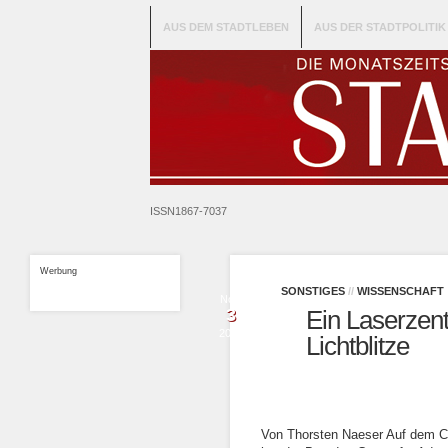
AUS DEM STADTLEBEN
AUS DER STADTPOLITIK
ISSN1867-7037
Werbung
SONSTIGES
//
WISSENSCHAFT
Nov.
3
Ein Laserzent
2014
Lichtblitze
Von Thorsten Naeser Auf dem 