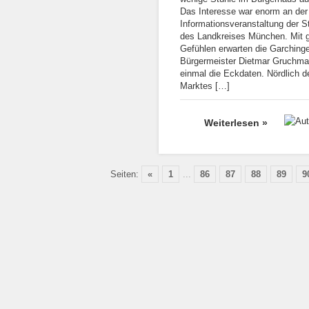
Das Interesse war enorm an der
Informationsveranstaltung der S
des Landkreises München. Mit 
Gefühlen erwarten die Garchinge
Bürgermeister Dietmar Gruchman
einmal die Eckdaten. Nördlich
Marktes […]
Weiterlesen »
Seiten:
«
1
...
86
87
88
89
9