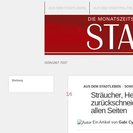
AUS DEM STADTLEBEN
AUS DER STADTPOLITIK
ISSN1867-7037
Werbung
AUS DEM STADTLEBEN
//
SONS
Aug.
14
Sträucher, 
2019
zurückschneid
allen Seiten
Ein Artikel von
Gabi C