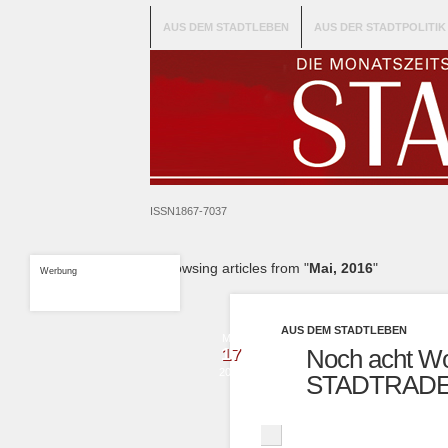
AUS DEM STADTLEBEN
AUS DER STADTPOLITIK
ISSN1867-7037
Browsing articles from "
Mai, 2016
"
Werbung
AUS DEM STADTLEBEN
Mai
17
Noch acht Wo
2016
STADTRADEL