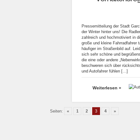
Pressemitteilung der Stadt Garch
der Winter hinter uns! Die Radler
zahlreich und hochmotiviert in d
große und kleine Fahrradfahrer 
häufiger im Straßenbild auf. Lei
sich sehr schöne und begrüßen
die eine oder andere „Nebenwir
beschweren sich über rücksichts
und Autofahrer fühlen […]
Weiterlesen »
Seiten:
«
1
2
3
4
»