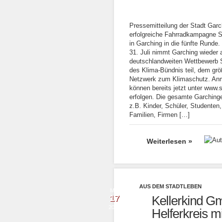
Pressemitteilung der Stadt Garc
erfolgreiche Fahrradkampagne St
in Garching in die fünfte Runde.
31. Juli nimmt Garching wieder
deutschlandweiten Wettbewer
des Klima-Bündnis teil, dem g
Netzwerk zum Klimaschutz. An
können bereits jetzt unter www.
erfolgen. Die gesamte Garching
z.B. Kinder, Schüler, Studenten,
Familien, Firmen […]
Weiterlesen »
AUS DEM STADTLEBEN
Mai
17
Kellerkind Gm
2016
Helferkreis m