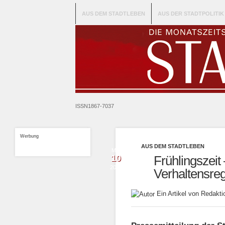
AUS DEM STADTLEBEN
AUS DER STADTPOLITIK
ISSN1867-7037
Werbung
AUS DEM STADTLEBEN
Mai
10
Frühlingszeit 
2016
Verhaltensreg
Ein Artikel von Redak