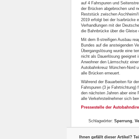
auf 4 Fahrspuren und Seitenstre
der Brücken abgebrochen und ne
Reststück zwischen Aschheim/Is
2019 erfolgt bei der Isarbrücke 
Verhandlungen mit der Deutsch
die Bahnbrücke über die Gleise
Mit dem 8-streifigen Ausbau rea
Bundes auf die ansteigenden Ve
Übergangslösung wurde eine tempo
nicht als Dauerlösung geeignet i
Anwohner den Lärmschutz eine
Autobahnkreuz München-Nord un
alle Brücken erneuert.
Während der Bauarbeiten für de
Fahrspuren (3 je Fahrtrichtung) 
den nächsten Jahren aber eine F
alle Verkehrsteilnehmer sich bere
Pressestelle der Autobahndir
Schlagwörter:
Sperrung
,
Ve
Ihnen gefällt dieser Artikel? Te