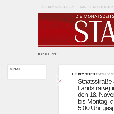
AUS DEM STADTLEBEN
AUS DER STADTPOLITIK
ISSN1867-7037
Werbung
AUS DEM STADTLEBEN
//
SONS
Nov.
18
Staatsstraße 
2016
Landstraße) in
den 18. Nove
bis Montag, 
5:00 Uhr gesp