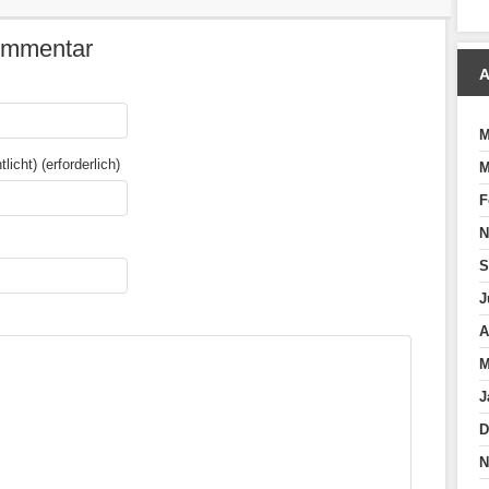
Kommentar
A
M
licht) (erforderlich)
M
F
N
S
J
A
M
J
D
N