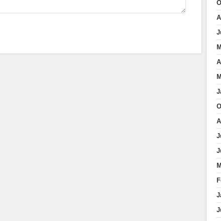
O
A
J
M
A
M
J
O
A
J
J
M
F
J
J