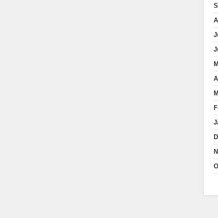
S
A
J
J
M
A
M
F
J
D
N
O