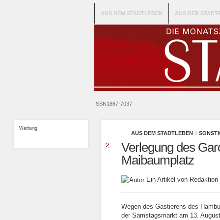
AUS DEM STADTLEBEN
AUS DER STADT
ISSN1867-7037
Werbung
AUS DEM STADTLEBEN
//
SONSTI
Aug.
2
Verlegung des Gar
2016
Maibaumplatz
Ein Artikel von Redakti
Wegen des Gastierens des Hamburg
der Samstagsmarkt am 13. August 