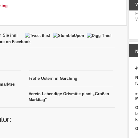
hing
E
V
n Sie ihn!
N
4
N
Frohe Ostern in Garching
f
marktes
„
Verein Lebendige Ortsmitte plant „Großen
M
Markttag“
G
b
tor:
k
G