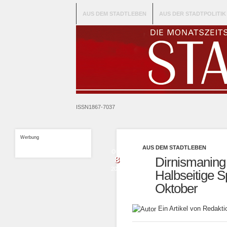
AUS DEM STADTLEBEN
AUS DER STADTPOLITIK
ISSN1867-7037
Werbung
AUS DEM STADTLEBEN
Okt.
8
Dirnismaning
2015
Halbseitige S
Oktober
Ein Artikel von Redak